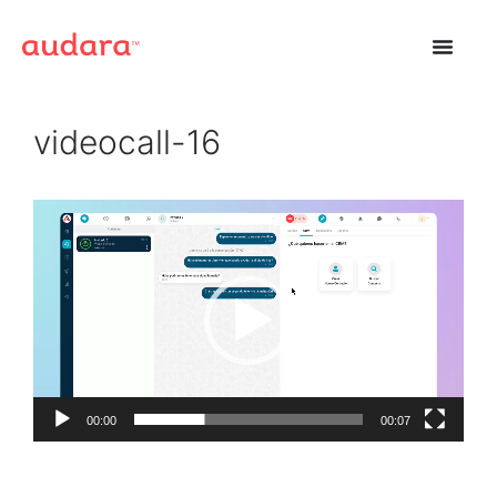
videocall-16
Reproductor
de
vídeo
00:00
00:07