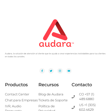
Audara, la solución de atención al cliente que te ayuda a crear experiencias inolvidables para tus clientes
en todos los canales.
Productos
Recursos
Contacto
Contact Center
Blog de Audara
CO +57 (1)
489.6880
Chat para Empresas
Tickets de Soporte
US +1 (305)
IVR, Audio
Política de
602.4629
Respuesta
Privacidad