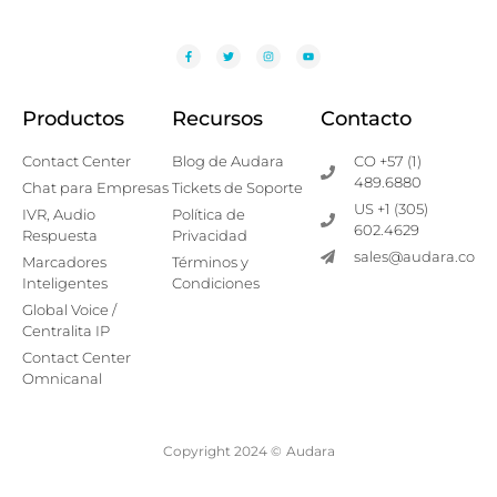
Productos
Recursos
Contacto
Contact Center
Blog de Audara
CO +57 (1)
489.6880
Chat para Empresas
Tickets de Soporte
US +1 (305)
IVR, Audio
Política de
602.4629
Respuesta
Privacidad
sales@audara.co
Marcadores
Términos y
Inteligentes
Condiciones
Global Voice /
Centralita IP
Contact Center
Omnicanal
Copyright 2024 ©
Audara