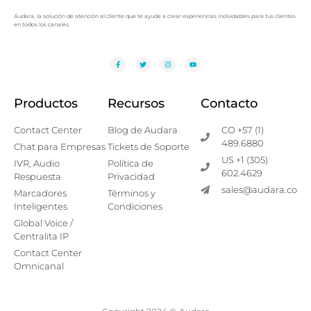
Audara, la solución de atención al cliente que te ayuda a crear experiencias inolvidables para tus clientes
en todos los canales.
Productos
Recursos
Contacto
Contact Center
Blog de Audara
CO +57 (1)
489.6880
Chat para Empresas
Tickets de Soporte
US +1 (305)
IVR, Audio
Política de
602.4629
Respuesta
Privacidad
sales@audara.co
Marcadores
Términos y
Inteligentes
Condiciones
Global Voice /
Centralita IP
Contact Center
Omnicanal