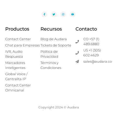
Productos
Recursos
Contacto
Contact Center
Blog de Audara
CO +57 (1)
489.6880
Chat para Empresas
Tickets de Soporte
US +1 (305)
IVR, Audio
Política de
602.4629
Respuesta
Privacidad
sales@audara.co
Marcadores
Términos y
Inteligentes
Condiciones
Global Voice /
Centralita IP
Contact Center
Omnicanal
Copyright 2024 ©
Audara