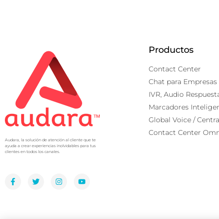
Productos
Contact Center
Chat para Empresas
IVR, Audio Respuest
Marcadores Intelige
Global Voice / Centra
Contact Center Omn
Audara, la solución de atención al cliente que te
ayuda a crear experiencias inolvidables para tus
clientes en todos los canales.