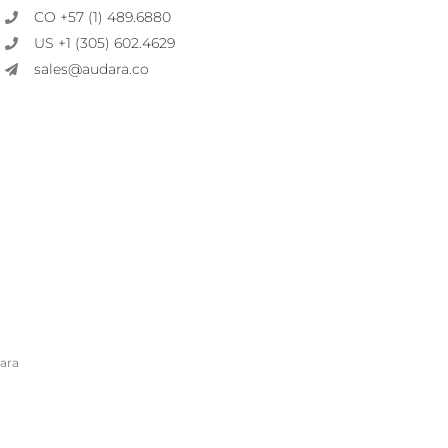
CO +57 (1) 489.6880
US +1 (305) 602.4629
sales@audara.co
ara