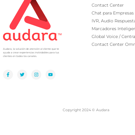
Contact Center
Chat para Empresas
IVR, Audio Respuest
Marcadores Intelige
Global Voice / Centra
Contact Center Omn
Audara, la solución de atención al cliente que te
ayuda a crear experiencias inolvidables para tus
clientes en todos los canales.
Copyright 2024 ©
Audara