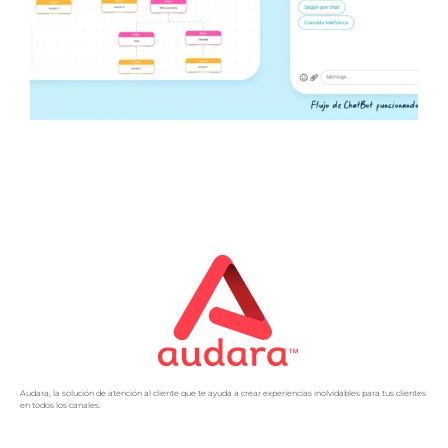
Audara, la solución de atención al cliente que te ayuda a crear experiencias inolvidables para tus clientes
en todos los canales.