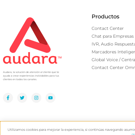
Productos
Contact Center
Chat para Empresas
IVR, Audio Respuest
Marcadores Intelige
Global Voice / Centra
Contact Center Omn
Audara, la solución de atención al cliente que te
ayuda a crear experiencias inolvidables para tus
clientes en todos los canales.
Utilizamos cookies para mejorar la experiencia, si continúas navegando asum
Copyright 2024 ©
Audara
de