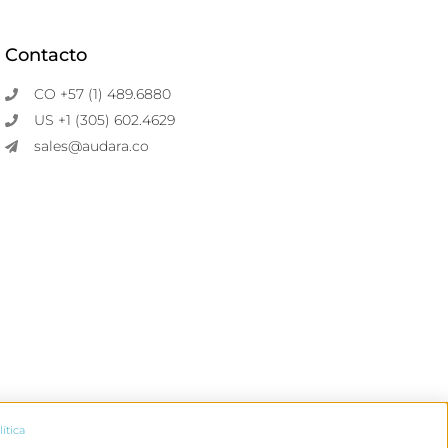
Contacto
CO +57 (1) 489.6880
US +1 (305) 602.4629
sales@audara.co
lítica
ara