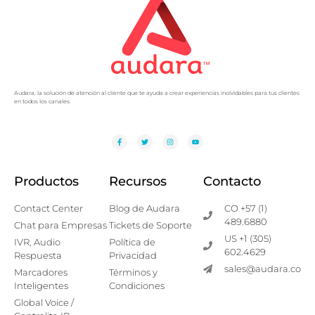
Audara, la solución de atención al cliente que te ayuda a crear experiencias inolvidables para tus clientes
en todos los canales.
Productos
Recursos
Contacto
Contact Center
Blog de Audara
CO +57 (1)
489.6880
Chat para Empresas
Tickets de Soporte
US +1 (305)
IVR, Audio
Política de
602.4629
Respuesta
Privacidad
sales@audara.co
Marcadores
Términos y
Inteligentes
Condiciones
Global Voice /